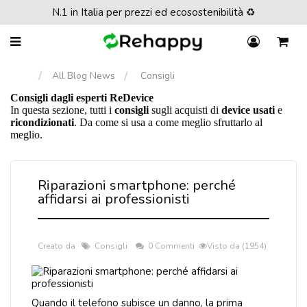
N.1 in Italia per prezzi ed ecosostenibilità ♻️
All Blog News
Consigli
Consigli dagli esperti ReDevice
In questa sezione, tutti i
consigli
sugli acquisti di
device usati
e
ricondizionati
. Da come si usa a come meglio sfruttarlo al
meglio.
Riparazioni smartphone: perché
affidarsi ai professionisti
Creato da
Consigli
0 Commenti
Visto da (1954)
Quando il telefono subisce un danno, la prima