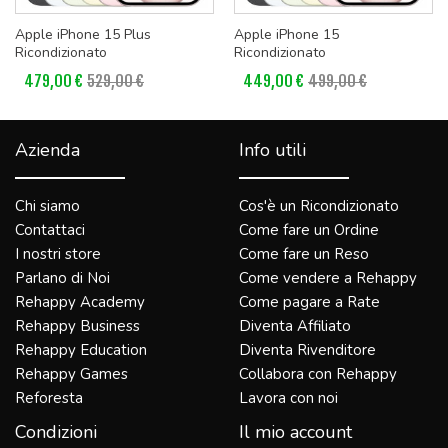
Apple iPhone 15 Plus
Apple iPhone 15
Ricondizionato
Ricondizionato
479,00 €
529,00 €
449,00 €
499,00 €
Azienda
Info utili
Chi siamo
Cos'è un Ricondizionato
Contattaci
Come fare un Ordine
I nostri store
Come fare un Reso
Parlano di Noi
Come vendere a Rehappy
Rehappy Academy
Come pagare a Rate
Rehappy Business
Diventa Affiliato
Rehappy Education
Diventa Rivenditore
Rehappy Games
Collabora con Rehappy
Reforesta
Lavora con noi
Condizioni
Il mio account