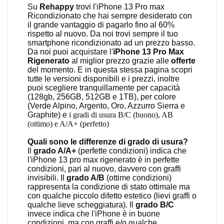
Su
Rehappy
trovi l'iPhone 13 Pro max
Ricondizionato che hai sempre desiderato con
il grande vantaggio di pagarlo fino al 60%
rispetto al nuovo. Da noi trovi sempre il tuo
smartphone ricondizionato ad un prezzo basso.
Da noi
puoi acquistare l'
iPhone 13 Pro Max
Rigenerato
al miglior prezzo grazie alle
offerte
del momento. E in questa stessa pagina scopri
tutte le versioni disponibili e i prezzi, inoltre
puoi scegliere tranquillamente per capacità
(128gb, 256GB, 512GB e 1TB), per colore
(Verde Alpino, Argento, Oro, Azzurro Sierra e
Graphite) e
i gradi di usura B/C (buono), AB
(ottimo) e A/A+ (perfetto)
Quali sono le differenze di grado di usura?
Il
grado A/A+
(perfette condizioni) indica che
l'iPhone 13 pro max rigenerato è in perfette
condizioni, pari al nuovo, davvero con graffi
invisibili. Il
grado A/B
(ottime condizioni)
rappresenta la condizione di stato ottimale ma
con qualche piccolo difetto estetico (lievi graffi o
qualche lieve scheggiatura). Il
grado B/C
invece indica che l'iPhone è in buone
condizioni, ma con graffi e/o qualche