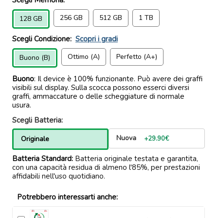
256 GB
512 GB
1 TB
128 GB
Scegli Condizione:
Scopri i gradi
Ottimo (A)
Perfetto (A+)
Buono (B)
Buono
: Il device è 100% funzionante. Può avere dei graffi
visibili sul display. Sulla scocca possono esserci diversi
graffi, ammaccature o delle scheggiature di normale
usura.
Scegli Batteria:
Nuova
Originale
+29.90€
Batteria Standard:
Batteria originale testata e garantita,
con una capacità residua di almeno l'85%, per prestazioni
affidabili nell'uso quotidiano.
Potrebbero interessarti anche: