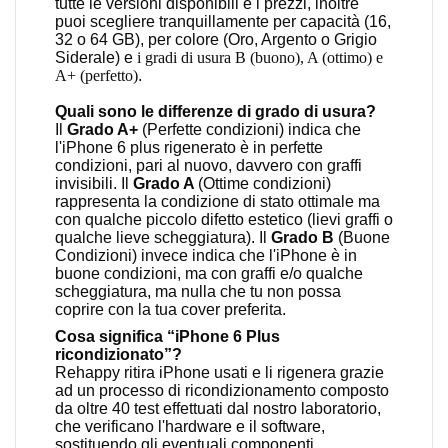
tutte le versioni disponibili e i prezzi, inoltre
puoi scegliere tranquillamente per capacità (16,
32 o 64 GB), per colore (Oro, Argento o Grigio
Siderale) e
i gradi di usura B (buono), A (ottimo) e
A+ (perfetto)
.
Quali sono le differenze di grado di usura?
Il
G
rado A+
(Perfette condizioni) indica che
l'iPhone 6 plus rigenerato è in perfette
condizioni, pari al nuovo, davvero con graffi
invisibili. Il
G
rado A
(Ottime condizioni)
rappresenta la condizione di stato ottimale ma
con qualche piccolo difetto estetico (lievi graffi o
qualche lieve scheggiatura). Il
G
rado B
(Buone
Condizioni) invece indica che l'iPhone è in
buone condizioni, ma con graffi e/o qualche
scheggiatura, ma nulla che tu non possa
coprire con la tua cover preferita.
Cosa significa “iPhone 6 Plus
ricondizionato”?
Rehappy ritira iPhone usati e li rigenera grazie
ad un processo di ricondizionamento composto
da oltre 40 test effettuati dal nostro laboratorio,
che verificano l'hardware e il software,
sostituendo gli eventuali componenti