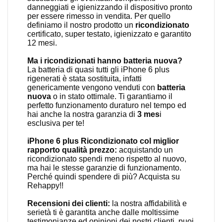
danneggiati e igienizzando il dispositivo pronto
per essere rimesso in vendita. Per quello
definiamo il nostro prodotto un
ricondizionato
certificato, super testato, igienizzato e garantito
12 mesi.
Ma i ricondizionati hanno batteria nuova?
La batteria di quasi tutti gli iPhone 6 plus
rigenerati è stata sostituita, infatti
genericamente vengono venduti con
batteria
nuova
o in stato ottimale. Ti garantiamo il
perfetto funzionamento duraturo nel tempo ed
hai anche la nostra garanzia di
3 mes
i
esclusiva per te!
iPhone 6 plus Ricondizionato col miglior
rapporto qualità prezzo:
acquistando un
ricondizionato spendi meno rispetto al nuovo,
ma hai le stesse garanzie di funzionamento.
Perché quindi spendere di più? Acquista su
Rehappy!!
Recensioni dei clienti:
la nostra affidabilità e
serietà ti è garantita anche dalle moltissime
testimonianze ed opinioni dei nostri clienti, puoi