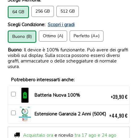
256 GB
512 GB
64 GB
Scegli Condizione:
Scopri i gradi
Ottimo (A)
Perfetto (A+)
Buono (B)
Buono
: Il device è 100% funzionante. Può avere dei graffi
visibili sul display. Sulla scocca possono esserci diversi
graffi, ammaccature o delle scheggiature di normale
usura.
Potrebbero interessarti anche:
Batteria Nuova 100%
+39,90 €
Estensione Garanzia 2 Anni (500€)
+44,90 €
Acquistalo ora
e ricevilo
tra 17 ago e 24 ago