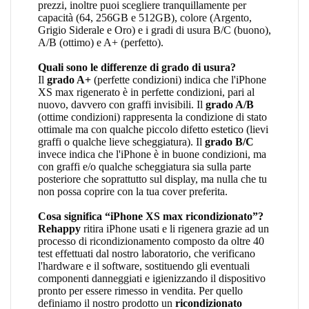
prezzi, inoltre puoi scegliere tranquillamente per
capacità (64, 256GB e 512GB), colore (Argento,
Grigio Siderale e Oro) e i gradi di usura B/C (buono),
A/B (ottimo) e A+ (perfetto).
Quali sono le differenze di grado di usura?
Il
grado A+
(perfette condizioni) indica che l'iPhone
XS max rigenerato è in perfette condizioni, pari al
nuovo, davvero con graffi invisibili. Il
grado A/B
(ottime condizioni) rappresenta la condizione di stato
ottimale ma con qualche piccolo difetto estetico (lievi
graffi o qualche lieve scheggiatura). Il
grado B/C
invece indica che l'iPhone è in buone condizioni, ma
con graffi e/o qualche scheggiatura sia sulla parte
posteriore che soprattutto sul display, ma nulla che tu
non possa coprire con la tua cover preferita.
Cosa significa “iPhone XS max ricondizionato”?
Rehappy
ritira iPhone usati e li rigenera grazie ad un
processo di ricondizionamento composto da oltre 40
test effettuati dal nostro laboratorio, che verificano
l'hardware e il software, sostituendo gli eventuali
componenti danneggiati e igienizzando il dispositivo
pronto per essere rimesso in vendita. Per quello
definiamo il nostro prodotto un
ricondizionato