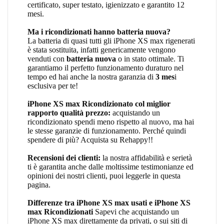
certificato, super testato, igienizzato e garantito 12
mesi.
Ma i ricondizionati hanno batteria nuova?
La batteria di quasi tutti gli iPhone XS max rigenerati
è stata sostituita, infatti genericamente vengono
venduti con
batteria nuova
o in stato ottimale. Ti
garantiamo il perfetto funzionamento duraturo nel
tempo ed hai anche la nostra garanzia di
3 mes
i
esclusiva per te!
iPhone XS max Ricondizionato col miglior
rapporto qualità prezzo:
acquistando un
ricondizionato spendi meno rispetto al nuovo, ma hai
le stesse garanzie di funzionamento. Perché quindi
spendere di più? Acquista su Rehappy!!
Recensioni dei clienti:
la nostra affidabilità e serietà
ti è garantita anche dalle moltissime testimonianze ed
opinioni dei nostri clienti, puoi leggerle in
questa
pagina
.
Differenze tra iPhone XS max usati e iPhone XS
max Ricondizionati
Sapevi che acquistando un
iPhone XS max direttamente da privati, o sui siti di