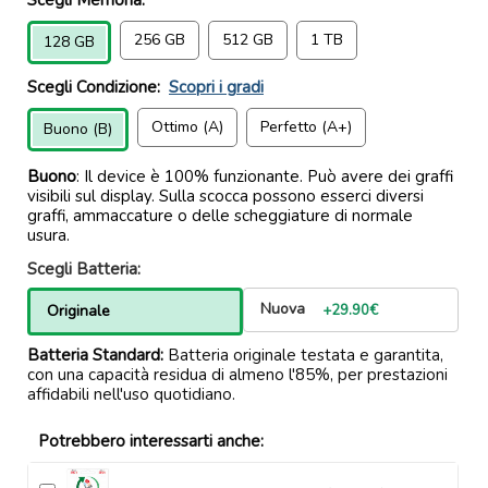
256 GB
512 GB
1 TB
128 GB
Scegli Condizione:
Scopri i gradi
Ottimo (A)
Perfetto (A+)
Buono (B)
Buono
: Il device è 100% funzionante. Può avere dei graffi
visibili sul display. Sulla scocca possono esserci diversi
graffi, ammaccature o delle scheggiature di normale
usura.
Scegli Batteria:
Nuova
Originale
+29.90€
Batteria Standard:
Batteria originale testata e garantita,
con una capacità residua di almeno l'85%, per prestazioni
affidabili nell'uso quotidiano.
Potrebbero interessarti anche: