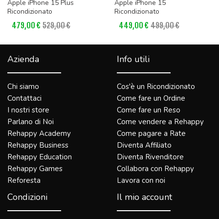
Apple iPhone 15 Plus
Apple iPhone 15
Ricondizionato
Ricondizionato
479,00 €
529,00 €
449,00 €
499,00 €
Azienda
Info utili
Chi siamo
Cos'è un Ricondizionato
Contattaci
Come fare un Ordine
I nostri store
Come fare un Reso
Parlano di Noi
Come vendere a Rehappy
Rehappy Academy
Come pagare a Rate
Rehappy Business
Diventa Affiliato
Rehappy Education
Diventa Rivenditore
Rehappy Games
Collabora con Rehappy
Reforesta
Lavora con noi
Condizioni
Il mio account