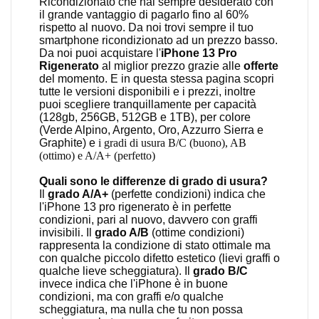
Ricondizionato che hai sempre desiderato con
il grande vantaggio di pagarlo fino al 60%
rispetto al nuovo. Da noi trovi sempre il tuo
smartphone ricondizionato ad un prezzo basso.
Da noi
puoi acquistare l'
iPhone 13 Pro
Rigenerato
al miglior prezzo grazie alle
offerte
del momento. E in questa stessa pagina scopri
tutte le versioni disponibili e i prezzi, inoltre
puoi scegliere tranquillamente per capacità
(128gb, 256GB, 512GB e 1TB), per colore
(Verde Alpino, Argento, Oro, Azzurro Sierra e
Graphite) e
i gradi di usura B/C (buono), AB
(ottimo) e A/A+ (perfetto)
Quali sono le differenze di grado di usura?
Il
grado A/A+
(perfette condizioni) indica che
l'iPhone 13 pro rigenerato è in perfette
condizioni, pari al nuovo, davvero con graffi
invisibili. Il
grado A/B
(ottime condizioni)
rappresenta la condizione di stato ottimale ma
con qualche piccolo difetto estetico (lievi graffi o
qualche lieve scheggiatura). Il
grado B/C
invece indica che l'iPhone è in buone
condizioni, ma con graffi e/o qualche
scheggiatura, ma nulla che tu non possa