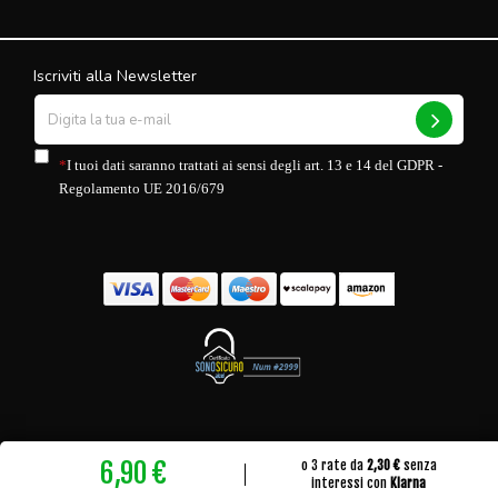
Iscriviti alla Newsletter
*
I tuoi dati saranno trattati ai sensi degli art. 13 e 14 del GDPR -
Regolamento UE 2016/679
Copyright 2025 Rehappy® - ReBusiness Srl SB P.IVA 02762280812 - Sede
6,90 €
o 3 rate da 
2,30 €
 senza
Legale: Via Giacinto Bruzzesi, 30 91025 Marsala (TP) - Pec:
interessi con 
Klarna
rebusiness@gigapec.it