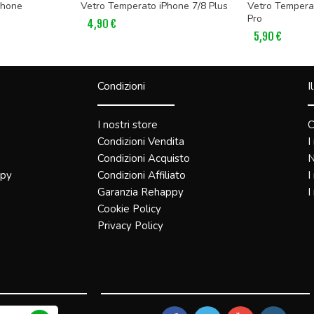
Phone
Vetro Temperato iPhone 7/8 Plus
Vetro Temperat
Pro
4,90 €
5,90 €
Condizioni
I
I nostri store
C
Condizioni Vendita
I
Condizioni Acquisto
N
ppy
Condizioni Affiliato
I
Garanzia Rehappy
I
Cookie Policy
Privacy Policy