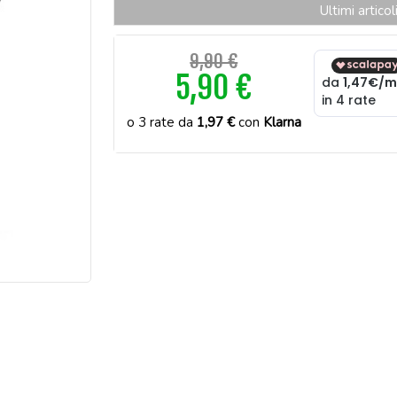
Ultimi artico
9,90 €
5,90 €
o 3 rate da
1,97 €
con
Klarna