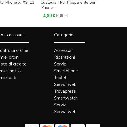
o iPhone X, XS, 11
Custodia TPU Trasparente per
Custodia 
iPhone...
6/6s...
4,90 €
6,90 €
4,90 €
6
l mio account
Categorie
ontrolla ordine
Accessori
 miei ordini
Riparazioni
ote di credito
Servizi
 miei indirizzi
Smartphone
 miei dati
Tablet
Servizi web
Trovaprezzi
Smartwatch
Servizi
Servizi web