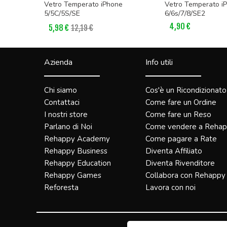
 Max (6.7)
Vetro Temperato iPhone
Vetro Temperato i
5/5C/5S/SE
6/6s/7/8/SE2
4,90 €
5,98 €
12,19 €
Azienda
Info utili
Chi siamo
Cos'è un Ricondizionato
Contattaci
Come fare un Ordine
I nostri store
Come fare un Reso
Parlano di Noi
Come vendere a Reha
Rehappy Academy
Come pagare a Rate
Rehappy Business
Diventa Affiliato
Rehappy Education
Diventa Rivenditore
Rehappy Games
Collabora con Rehappy
Reforesta
Lavora con noi