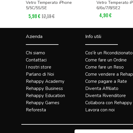
 Max (6.7)
Vetro Temperato iPhone
Vetro Temperato i
5/5C/5S/SE
6/6s/7/8/SE2
4,90 €
5,98 €
12,19 €
Azienda
Info utili
Chi siamo
Cos'è un Ricondizionato
Contattaci
Come fare un Ordine
I nostri store
Come fare un Reso
Parlano di Noi
Come vendere a Reha
Rehappy Academy
Come pagare a Rate
Rehappy Business
Diventa Affiliato
Rehappy Education
Diventa Rivenditore
Rehappy Games
Collabora con Rehappy
Reforesta
Lavora con noi