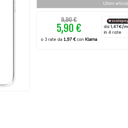
Ultimi artico
9,90 €
5,90 €
o 3 rate da
1,97 €
con
Klarna