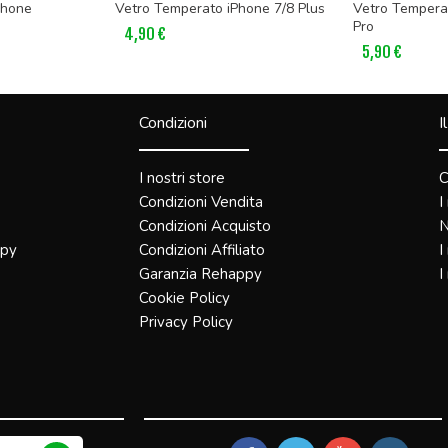
Phone
Vetro Temperato iPhone 7/8 Plus
Vetro Temperat
Pro
4,90 €
5,90 €
Condizioni
I
I nostri store
C
Condizioni Vendita
I
Condizioni Acquisto
N
ppy
Condizioni Affiliato
I
Garanzia Rehappy
I
Cookie Policy
Privacy Policy