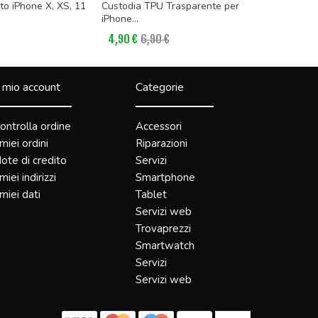
o iPhone X, XS, 11
Custodia TPU Trasparente per
Custodia 
iPhone...
6/6s...
4,90 €
6,90 €
4,90 €
6
l mio account
Categorie
ontrolla ordine
Accessori
 miei ordini
Riparazioni
ote di credito
Servizi
 miei indirizzi
Smartphone
 miei dati
Tablet
Servizi web
Trovaprezzi
Smartwatch
Servizi
Servizi web